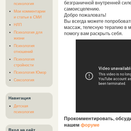
безграничной внутренней силе
психология
самоисцелению.
Мои комментарии
Добро пожаловать!
и статьи в СМИ
Вы всегда можете попробоват
НЛП
массаж, телесную терапию в м
Психология для
помогу вам раскрыть себя.
жизни
Психология
отношений
Психология
стройности
Психология Юмор
Сексология
Навигация
Детская
психология
Прокомментировать, обсуд
нашем
форуме
Вход на сайт