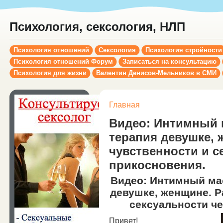
Психология, сексология, НЛП
Психология отношений
Сексология
Психология стройности
Психология отношений Форум
Записаться на консультацию
Психология для жизни
Валентин Денисов-Мельников в СМИ
Главная
Видео: Интимный 
терапия девушке, 
чувственности и с
прикосновения.
Видео: Интимный мас
девушке, женщине. Р
сексуальности че
Привет!