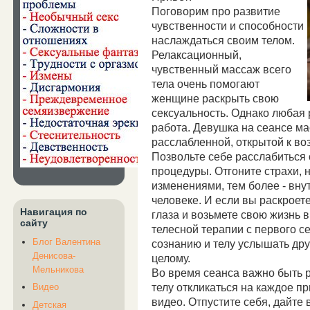
Поговорим про развитие
чувственности и способности
наслаждаться своим телом.
Релаксационный,
чувственный массаж всего
тела очень помогают
женщине раскрыть свою
сексуальность. Однако любая 
работа. Девушка на сеансе м
расслабленной, открытой к во
Позвольте себе расслабиться
процедуры. Отгоните страхи, н
изменениями, тем более - вну
человеке. И если вы раскроете
Навигация по
глаза и возьмете свою жизнь 
сайту
телесной терапии с первого с
Блог Валентина
сознанию и телу услышать друг
Денисова-
целому.
Мельникова
Во время сеанса важно быть 
телу откликаться на каждое п
Видео
видео. Отпустите себя, дайте
Детская