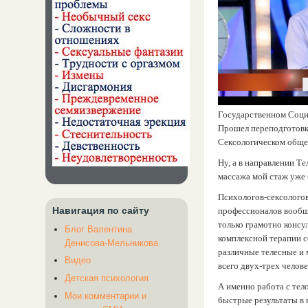
Государственном Соци
Прошел переподготовк
Сексологическом общес
Ну, а в направлении Т
массажа мой стаж уже 
Психологов-сексолого
Навигация по сайту
профессионалов вообще
только грамотно консул
Блог Валентина
комплексной терапии 
Денисова-Мельникова
различные телесные и 
Видео
всего двух-трех челове
Детская психология
А именно работа с тел
Мои комментарии и
быстрые результаты в 