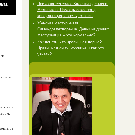
Психолог-сексолог Валентин Денисов-
Мельников. Помощь сексолога,
консультация, советы, отзывы
Женская мастурбация.
Самоудовлетворение. Девушка дрочит.
Мастурбация – это нормально?
Как понять, что нравишься парню?
Нравишься ли ты мужчине и как это
узнать?
или
твие от
ьности и
нером.
форта от