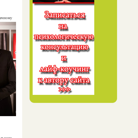
дачному
ального