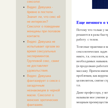
сексолог.
Видео: Девушка -
бревно в постели.
Значит ли, что секс ей
не интересен?
Еще немного о 
Сексолог о поведении
Потому что только у м
женщины при половом
решаются в разы быстр
контакте.
работу с телом.
Видео: Девушка не
испытывает оргазм во
Телесные практики и м
время сексуальных
сексологических задач
экспериментов.
никто, т.к. сексологи, 
Групповой секс, свинг
необходимых навыков. 
не доставляет
(и продолжаю работать
удовольствия.
массажу. Причем имен
проблемам, как коррек
Видео: Девушка
целлюлитом, снятие ст
фантазирует о сексе с
т.п.
загадочным
незнакомцем в черной
Даже профессора, у кот
маске. Сексолог о
называли мое умение ра
женских эротических
мощным преимуществ
фантазиях.