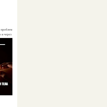
х проблем
о и через