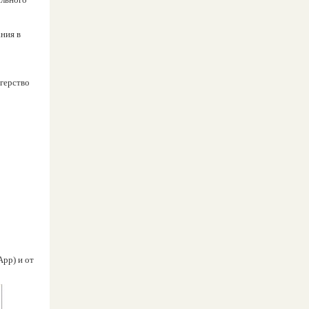
ния в
нгерство
App) и от