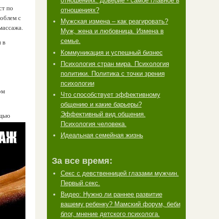
отношениях. Доверие - самое главное в
ст по
отношениях?
облем с
Мужская измена – как реагировать?
массажа.
Муж, жена и любовница. Измена в
семье.
 в
Коммуникация и успешный бизнес
Психология стран мира. Психология
политики. Политика с точки зрения
психологии
ом
Что способствует эффективному
общению и какие барьеры?
Эффективный вид общения.
ощью
Психология человека.
​Идеальная семейная жизнь
За все время:
Секс с девственницей глазами мужчин.
Первый секс.
Видео: Нужно ли раннее развитие
вашему ребенку? Мамский форум, беби
блог, мнение детского психолога.