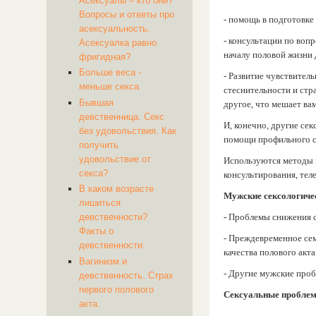
Асексуалы – кто они?
Вопросы и ответы про
- помощь в подготовке
асексуальность.
- консультации по во
Асексуалка равно
началу половой жизни д
фригидная?
Больше веса -
- Развитие чувствител
меньше секса
стеснительности и ст
Бывшая
другое, что мешает ва
девственница. Секс
И, конечно, другие се
без удовольствия. Как
помощи профильного с
получить
удовольствие от
Используются методы 
секса?
консультирования, теле
В каком возрасте
Мужские сексологиче
лишиться
-
Проблемы снижения с
девственности?
Факты о
- Преждевременное се
девственности.
качества полового акта
Вагинизм и
- Другие мужские проб
девственность. Страх
первого полового
Сексуальные проблем
акта.