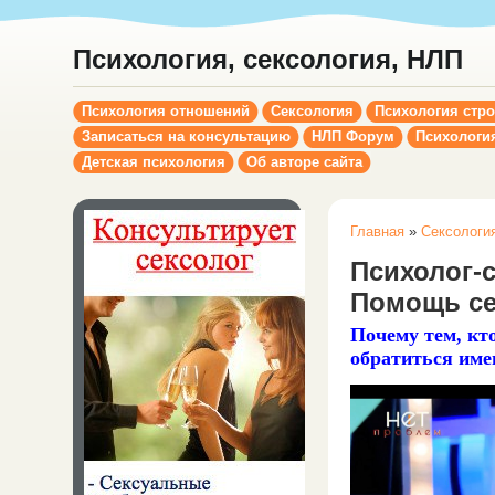
Психология, сексология, НЛП
Психология отношений
Сексология
Психология стр
Записаться на консультацию
НЛП Форум
Психологи
Детская психология
Об авторе сайта
Главная
»
Сексологи
Психолог-
Помощь се
Почему тем, кт
обратиться име