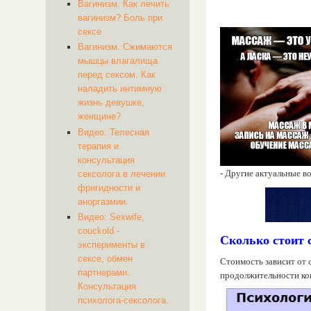
Вагинизм. Как лечить
вагинизм? Боль при
сексе
Вагинизм. Сжимаются
мышцы влагалища
перед сексом. Как
наладить интимную
жизнь девушке,
женщине?
Видео. Телесная
терапия и
консультация
- Другие актуальные в
сексолога в лечении
фригидности и
аноргазмии.
Видео: Sexwife,
couckold -
Сколько стоит 
эксперименты в
сексе, обмен
Стоимость зависит от с
партнерами.
продолжительности ко
Консультация
психолога-сексолога.