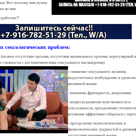
ем. Вот поэтому вам лучше
но ко мне.
я работаю?!
х сексологических проблем:
 (полное отсутствие оргазма, отсутствие вагинального оргазма, нерегулярный 
е сложности с достижением пика сексуального наслаждения).
- снижение сексуального желания,
недостаточное возбуждение и удовольс
интимной жизни.
- вагинизм, фригидность, аноргазмия.
- вопросы развития чувственности и
сексуальности, преодоления стеснител
неумения эффективно общаться с парт
- преодоление психологических и
физиологических трудностей и диском
отсутствия интимной жизни.