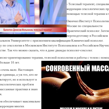
- Телесный терапевт, специали
коррекции сексологических пр
помощью телесной терапии и 
Окончил Институт Психологии
Москве по специальности
Практический психолог. Затем
переподготовку в Российском
альном Университете с присвоением квалификации Клинический психолог.
у по сексологии в Московском Институте Психоанализа и в Российском Научн
тве. Так что можно сказать, что я даже дважды психолог-сексолог.
елесно-ориентированно терапии, телесной психологии и работы с телом с пом
больше 10 лет.
в очень мало. Настоящих
 единицы, а уж тех, кто не
ьтирует, но и использует в
сексологических проблем
массажные практики я знаю
к.
ом обеспечивает максимально
коррекции многих