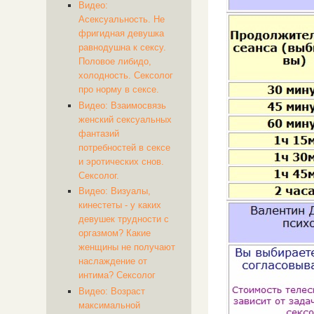
Видео:
Асексуальность. Не
фригидная девушка
равнодушна к сексу.
Половое либидо,
холодность. Сексолог
про норму в сексе.
Видео: Взаимосвязь
женский сексуальных
фантазий
потребностей в сексе
и эротических снов.
Сексолог.
Видео: Визуалы,
кинестеты - у каких
девушек трудности с
оргазмом? Какие
женщины не получают
наслаждение от
интима? Сексолог
Видео: Возраст
максимальной