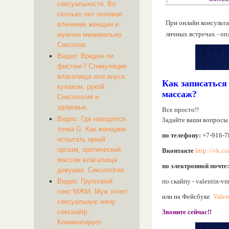
сексуальности. Во
сколько лет половое
При онлайн консульт
влечение женщин и
личных встречах - оп
мужчин минимально.
Сексолог.
Видео: Вреден ли
фистинг? Стимуляция
влагалища или ануса
Как записаться
кулаком, рукой.
массаж?
Сексология и
здоровье.
Все просто!!
Видео: Где находится
Задайте ваши вопросы 
точка G. Как женщине
по телефону:
+7-916-7
испытать яркий
оргазм, эротический
Вконтакте
http://vk.c
массаж влагалища
по электронной почте:
девушке. Сексология.
по скайпу - valentin-v
Видео: Групповой
секс МЖМ. Муж хочет
или на Фейсбуке
Valen
сексуальную жену
Звоните сейчас!!
сексвайф.
Комментирует