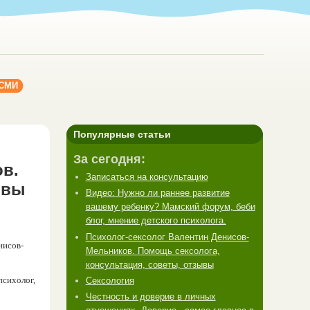
 СМИ
Популярные статьи
За сегодня:
в.
Записаться на консультацию
ывы
Видео: Нужно ли раннее развитие
вашему ребенку? Мамский форум, беби
блог, мнение детского психолога.
Психолог-сексолог Валентин Денисов-
нисов-
Мельников. Помощь сексолога,
консультация, советы, отзывы
психолог,
Сексология
Честность и доверие в личных