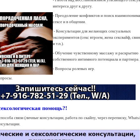
интереса друг к другу.
- Преодоление конфликтов и поиск взаимопонима
сексе и в общении.
- Консультации для желающих сексуальных
экспериментов (секс втроем, жена сексвайф, сви
и т.п.).
- Обучение чувственному массажу и раскрытию
собственного интимного потенциала и партнера.
- Вопросы ролевых игр.
опросы.
сексологическая помощь?!
пособа связи (личные консультации, работа по скайпу, через переписку, Whats
нсультации.