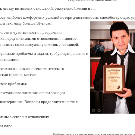
 к началу интимных отношений, сексуальной жизни и т.п.
просу наиболее комфортных условий потери девственности, способствующих у
ля тех, кому больше 18-ти лет.
ьности и чувственности, преодоления
раха перед интимными отношениями и многое
м назвать свою сексуальную жизнь счастливой.
ксуальные проблемы и задачи, требующие решения и
пециалиста.
психологического и сексологического
сная терапия, массаж.
ские проблемы:
ексуального влечения и силы эрекции.
мяизвержение. Вопросы продолжительности и
.
лемы в сексе и в отношениях
ы пар:
- Работа над восстановлением угасающего сексу