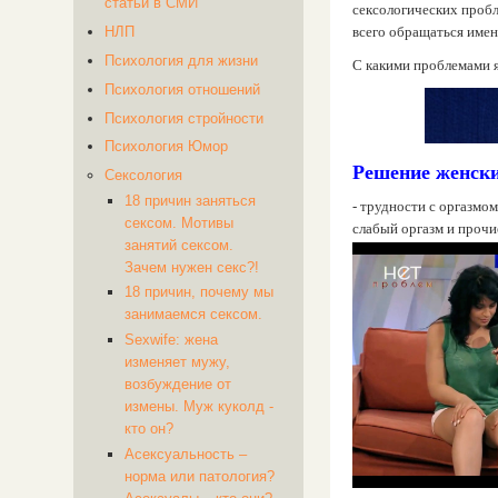
статьи в СМИ
сексологических пробл
всего обращаться имен
НЛП
Психология для жизни
С какими проблемами 
Психология отношений
Психология стройности
Психология Юмор
Решение женски
Сексология
18 причин заняться
- трудности с оргазмом
сексом. Мотивы
слабый оргазм и прочи
занятий сексом.
Зачем нужен секс?!
18 причин, почему мы
занимаемся сексом.
Sexwife: жена
изменяет мужу,
возбуждение от
измены. Муж куколд -
кто он?
Асексуальность –
норма или патология?