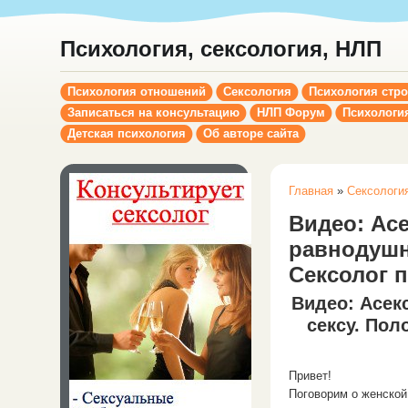
Психология, сексология, НЛП
Психология отношений
Сексология
Психология стр
Записаться на консультацию
НЛП Форум
Психологи
Детская психология
Об авторе сайта
Главная
»
Сексологи
Видео: Ас
равнодушна
Сексолог п
Видео: Асек
сексу. Пол
Привет!
Поговорим о женской