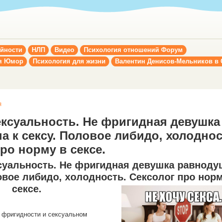
ойности
НЛП
Видео
Психология отношений Форум
я Юмор
Психология для жизни
Валентин Денисов-Мельников в
я
ексуальность. Не фригидная девушка
 к сексу. Половое либидо, холоднос
ро норму в сексе.
суальность. Не фригидная девушка равноду
овое либидо, холодность. Сексолог про норм
сексе.
 фригидности и сексуальном