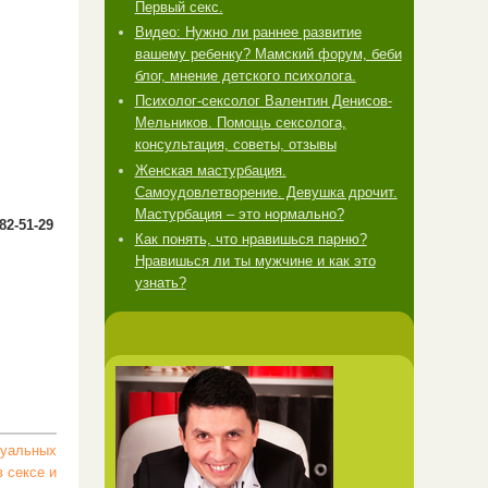
Первый секс.
Видео: Нужно ли раннее развитие
вашему ребенку? Мамский форум, беби
блог, мнение детского психолога.
Психолог-сексолог Валентин Денисов-
Мельников. Помощь сексолога,
консультация, советы, отзывы
Женская мастурбация.
Самоудовлетворение. Девушка дрочит.
Мастурбация – это нормально?
782-51-29
Как понять, что нравишься парню?
Нравишься ли ты мужчине и как это
узнать?
суальных
 сексе и