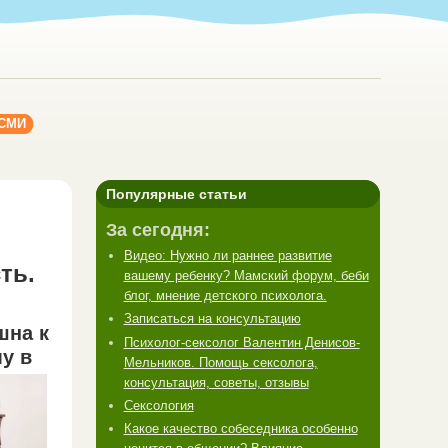
 СМИ
Популярные статьи
За сегодня:
Видео: Нужно ли раннее развитие
ть.
вашему ребенку? Мамский форум, беби
блог, мнение детского психолога.
Записаться на консультацию
шна к
Психолог-сексолог Валентин Денисов-
у в
Мельников. Помощь сексолога,
консультация, советы, отзывы
Сексология
Какое качество собеседника особенно