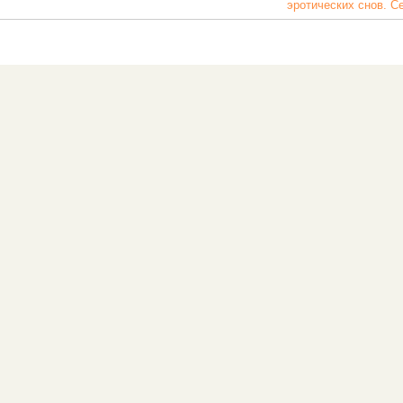
эротических снов. Се