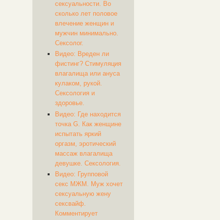
сексуальности. Во
сколько лет половое
влечение женщин и
мужчин минимально.
Сексолог.
Видео: Вреден ли
фистинг? Стимуляция
влагалища или ануса
кулаком, рукой.
Сексология и
здоровье.
Видео: Где находится
точка G. Как женщине
испытать яркий
оргазм, эротический
массаж влагалища
девушке. Сексология.
Видео: Групповой
секс МЖМ. Муж хочет
сексуальную жену
сексвайф.
Комментирует