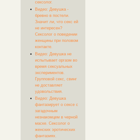
сексолог.
Видео: Девушка -
бревно в постели.
Значит ли, что секс ей
не интересен?
Сексолог о поведении
женщины при половом
контакте.
Видео: Девушка не
испытывает оргазм во
время сексуальных
экспериментов.
Групповой секс, свинг
не доставляет
удовольствия.
Видео: Девушка
фантазирует о сексе с
загадочным
незнакомцем в черной
маске. Сексолог о
женских эротических
фантазиях.