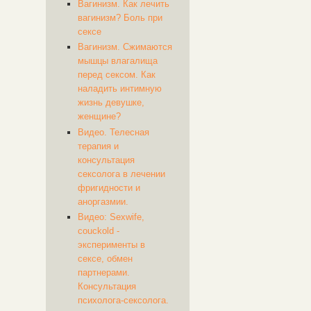
Вагинизм. Как лечить
вагинизм? Боль при
сексе
Вагинизм. Сжимаются
мышцы влагалища
перед сексом. Как
наладить интимную
жизнь девушке,
женщине?
Видео. Телесная
терапия и
консультация
сексолога в лечении
фригидности и
аноргазмии.
Видео: Sexwife,
couckold -
эксперименты в
сексе, обмен
партнерами.
Консультация
психолога-сексолога.