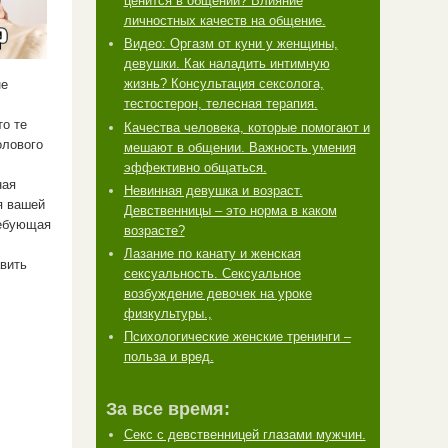
ценится в общении? Влияние
личностных качеств на общение.
Видео: Оргазм от куни у женщины,
девушки. Как наладить интимную
жизнь? Консультация сексолога,
не
тестостерон, телесная терапия.
то те
Качества человека, которые помогают и
олового
мешают в общении. Важность умения
эффективно общаться.
ная
Невинная девушка и возраст.
я вашей
Девственницы – это норма в каком
ребующая
возрасте?
Лазание по канату и женская
авить
сексуальность. Сексуальное
возбуждение девочек на уроке
физкультуры.,
Психологические женские тренинги –
польза и вред.
За все время:
Секс с девственницей глазами мужчин.