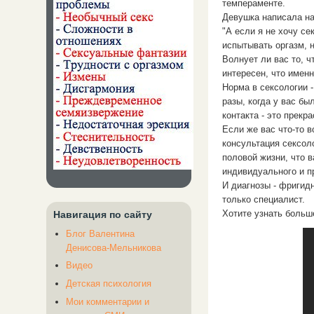
темпераменте.
Девушка написала н
"А если я не хочу се
испытывать оргазм, н
Волнует ли вас то, ч
интересен, что именн
Норма в сексологии -
разы, когда у вас б
контакта - это прекра
Если же вас что-то в
консультация сексол
половой жизни, что в
индивидуального и п
И диагнозы - фригид
только специалист.
Хотите узнать больш
Навигация по сайту
Блог Валентина
Денисова-Мельникова
Видео
Детская психология
Мои комментарии и