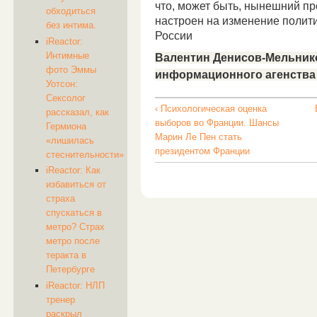
что, может быть, нынешний п
обходиться
настроен на изменение полити
без интима.
России
iReactor:
Интимные
Валентин Денисов-Мельнико
фото Эммы
информационного агенств
Уотсон:
Сексолог
‹ Психологическая оценка
рассказал, как
выборов во Франции. Шансы
Гермиона
Марин Ле Пен стать
«лишилась
президентом Франции
стеснительности»
iReactor: Как
избавиться от
страха
спускаться в
метро? Страх
метро после
теракта в
Петербурге
iReactor: НЛП
тренер
раскрыл