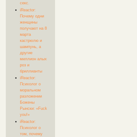
секс.
iReactor:
Почему одни
женщины
получают на 8
марта
кастрюлю и
шампунь, а
другие
миллион алых
роз и
бриллианты
iReactor:
Психолог о
моральном
разложении
Божены
Рынски: «Fuck
you!»
iReactor:
Психолог о
том, почему