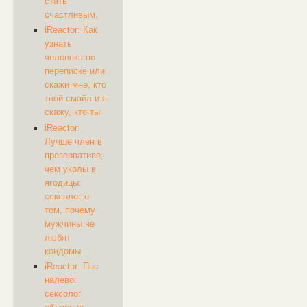
стать
счастливым.
​iReactor: Как
узнать
человека по
переписке или
скажи мне, кто
твой смайл и я
скажу, кто ты
​iReactor:
Лучше член в
презервативе,
чем уколы в
ягодицы:
сексолог о
том, почему
мужчины не
любят
кондомы...
​iReactor: Пас
налево:
сексолог