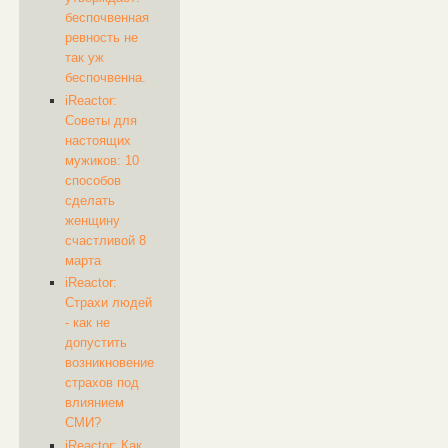
беспочвенная
ревность не
так уж
беспочвенна.
iReactor:
Советы для
настоящих
мужиков: 10
способов
сделать
женщину
счастливой 8
марта
iReactor:
Страхи людей
- как не
допустить
возникновение
страхов под
влиянием
СМИ?
iReactor: ​Как