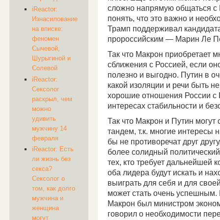
сложно напрямую общаться с 
iReactor:
понять, что это важно и необх
Изнасилование
Трамп поддерживал кандидата
на вписке:
пророссийским — Марин Ле П
феномен
Сычевой,
Так что Макрон приобретает м
Шурыгиной и
сближения с Россией, если оно
Солевой
полезно и выгодно. Путин в оч
iReactor:
какой изоляции и речи быть не
Сексолог
хорошие отношения России с 
раскрыл, чем
интересах стабильности и без
можно
удивить
Так что Макрон и Путин могут
мужчину 14
тандем, т.к. многие интересы 
февраля
бы не противоречат друг друг
iReactor: Есть
более солидный политический 
ли жизнь без
тех, кто требует дальнейшей 
секса?
оба лидера будут искать и нах
Сексолог о
выиграть для себя и для своей
том, как долго
может стать очень успешным. К
мужчина и
Макрон был министром эконом
женщина
говорил о необходимости пере
могут