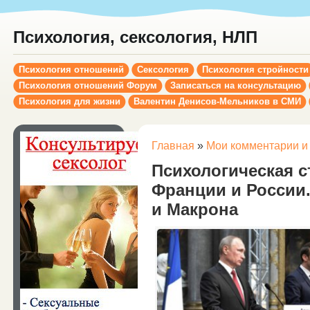
Психология, сексология, НЛП
Психология отношений
Сексология
Психология стройности
Психология отношений Форум
Записаться на консультацию
Психология для жизни
Валентин Денисов-Мельников в СМИ
Главная
»
Мои комментарии и
Психологическая 
Франции и России
и Макрона