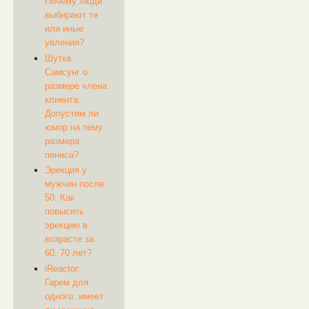
Почему люди
выбирают те
или иные
увления?
Шутка
Самсунг о
размере члена
клиента.
Допустим ли
юмор на тему
размера
пениса?
Эрекция у
мужчин после
50. Как
повысить
эрекцию в
возрасте за
60, 70 лет?
​iReactor:
Гарем для
одного: имеет