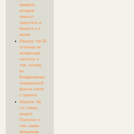
правила,
которые
помогут
преуспеть в
бизнесе и в
жизни
iReactor: На 50
оттенков не
интереснее:
сексолог о
том, почему
во
Владикавказе
скандальный
фильм сняли
с проката
iReactor: Не
тот самец
пошел!
Психолог о
том, каким
женщинам