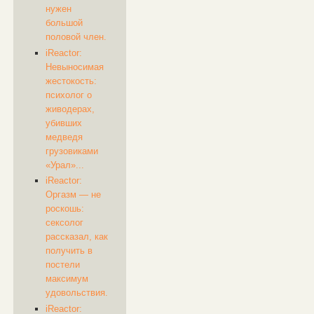
нужен
большой
половой член.
iReactor:
Невыносимая
жестокость:
психолог о
живодерах,
убивших
медведя
грузовиками
«Урал»...
iReactor:
Оргазм — не
роскошь:
сексолог
рассказал, как
получить в
постели
максимум
удовольствия.
iReactor: