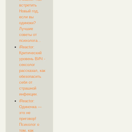
встретить
Новый год,
если вы
одиноки?
Лучшие
советы от
психолога...
iReactor: ​
Критический
уровень ВИЧ -
сексолог
рассказал, как
обезопасить
себя от
страшной
инфекции.
iReactor: ​​
Одиночка —
это не
приговор!
Психолог о
том, как