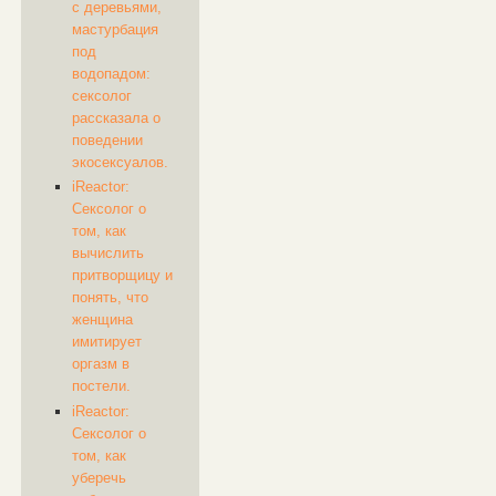
с деревьями,
мастурбация
под
водопадом:
сексолог
рассказала о
поведении
экосексуалов.
iReactor:
Сексолог о
том, как
вычислить
притворщицу и
понять, что
женщина
имитирует
оргазм в
постели.
iReactor:
Сексолог о
том, как
уберечь