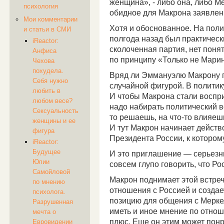
женщина», - либо она, либо М
психология
обидное для Макрона заявлен
Мои комментарии
Хотя и обоснованное. На пол
и статьи в СМИ
полгода назад был практическ
iReactor:
сколоченная партия, нет поня
Анфиса
по принципу «Только не Марин
Чехова
похудела.
Вряд ли Эммануэлю Макрону п
Себя нужно
случайной фигурой. В политик
любить в
И чтобы Макрона стали воспри
любом весе?
надо набирать политический ве
Сексуальность
то решаешь, на что-то влияешь
женщины и ее
И тут Макрон начинает действ
фигура
Президента России, к котором
iReactor:
Будущее
И это приглашение — серьезны
Юлии
совсем глупо говорить, что Ро
Самойловой
Макрон поднимает этой встреч
по мнению
отношения с Россией и создае
психолога.
позицию для общения с Меркель
Разрушенная
иметь и иное мнение по отнош
мечта о
плюс. Еще он этим может понр
Евровидении