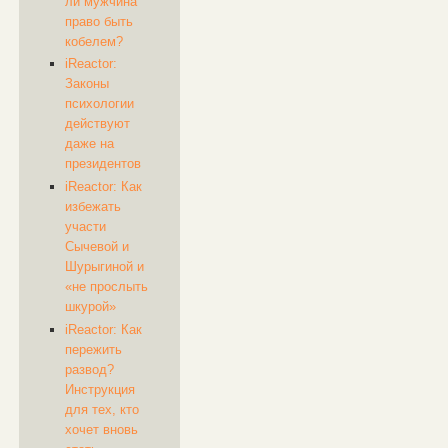
ли мужчина
право быть
кобелем?
​iReactor:
Законы
психологии
действуют
даже на
президентов
​iReactor: Как
избежать
участи
Сычевой и
Шурыгиной и
«не прослыть
шкурой»
​iReactor: Как
пережить
развод?
Инструкция
для тех, кто
хочет вновь