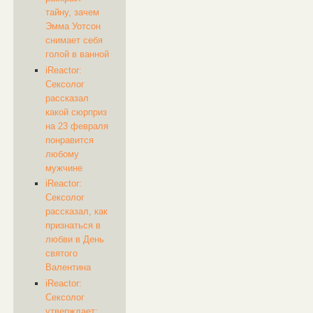
тайну, зачем
Эмма Уотсон
снимает себя
голой в ванной
iReactor:
Сексолог
рассказал
какой сюрприз
на 23 февраля
понравится
любому
мужчине
iReactor:
Сексолог
рассказал, как
признаться в
любви в День
святого
Валентина
iReactor:
Сексолог
утверждает: