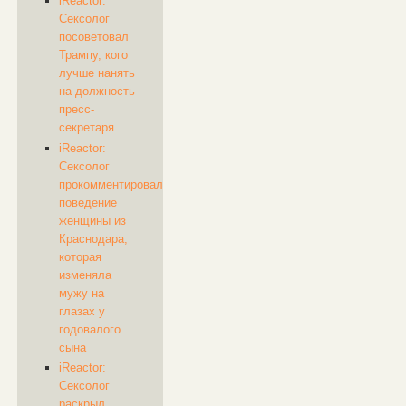
iReactor:
Сексолог
посоветовал
Трампу, кого
лучше нанять
на должность
пресс-
секретаря.
iReactor:
Сексолог
прокомментировал
поведение
женщины из
Краснодара,
которая
изменяла
мужу на
глазах у
годовалого
сына
iReactor:
Сексолог
раскрыл