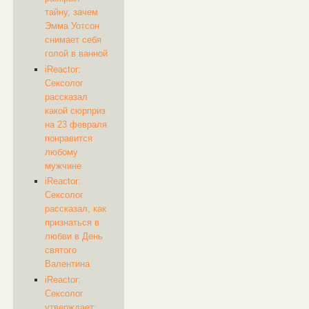
тайну, зачем
Эмма Уотсон
снимает себя
голой в ванной
iReactor:
Сексолог
рассказал
какой сюрприз
на 23 февраля
понравится
любому
мужчине
iReactor:
Сексолог
рассказал, как
признаться в
любви в День
святого
Валентина
iReactor:
Сексолог
утверждает: