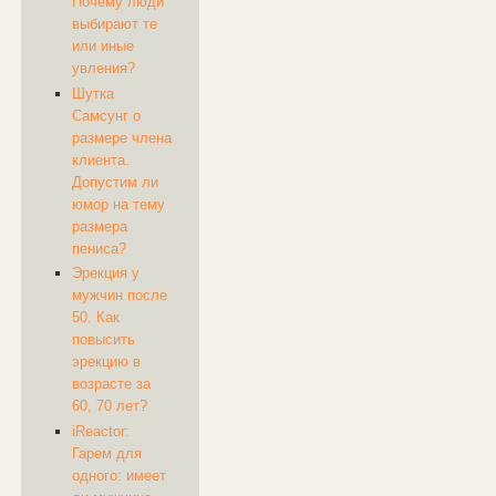
Почему люди
выбирают те
или иные
увления?
Шутка
Самсунг о
размере члена
клиента.
Допустим ли
юмор на тему
размера
пениса?
Эрекция у
мужчин после
50. Как
повысить
эрекцию в
возрасте за
60, 70 лет?
​iReactor:
Гарем для
одного: имеет