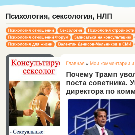
Психология, сексология, НЛП
Психология отношений
Сексология
Психология стройности
Психология отношений Форум
Записаться на консультацию
Психология для жизни
Валентин Денисов-Мельников в СМИ
Главная
»
Мои комментарии и
Почему Трамп уво
поста советника. 
директора по ком