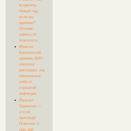
встретить
Новый год,
если вы
одиноки?
Лучшие
советы от
психолога...
iReactor: ​
Критический
уровень ВИЧ -
сексолог
рассказал, как
обезопасить
себя от
страшной
инфекции.
iReactor: ​​
Одиночка —
это не
приговор!
Психолог о
том, как