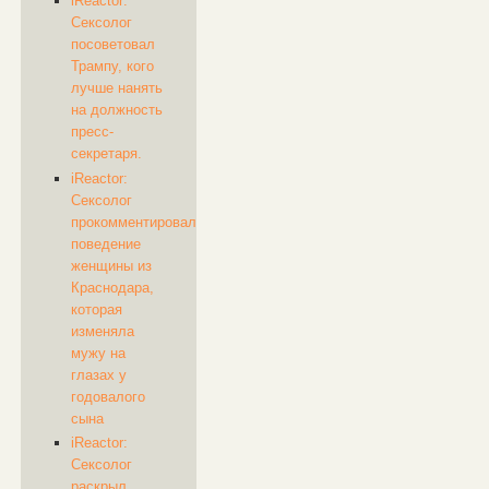
iReactor:
Сексолог
посоветовал
Трампу, кого
лучше нанять
на должность
пресс-
секретаря.
iReactor:
Сексолог
прокомментировал
поведение
женщины из
Краснодара,
которая
изменяла
мужу на
глазах у
годовалого
сына
iReactor:
Сексолог
раскрыл