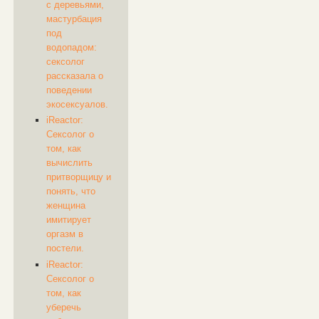
с деревьями,
мастурбация
под
водопадом:
сексолог
рассказала о
поведении
экосексуалов.
iReactor:
Сексолог о
том, как
вычислить
притворщицу и
понять, что
женщина
имитирует
оргазм в
постели.
iReactor:
Сексолог о
том, как
уберечь