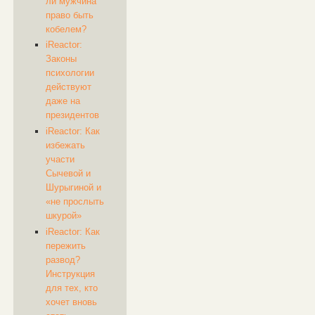
ли мужчина
право быть
кобелем?
​iReactor:
Законы
психологии
действуют
даже на
президентов
​iReactor: Как
избежать
участи
Сычевой и
Шурыгиной и
«не прослыть
шкурой»
​iReactor: Как
пережить
развод?
Инструкция
для тех, кто
хочет вновь