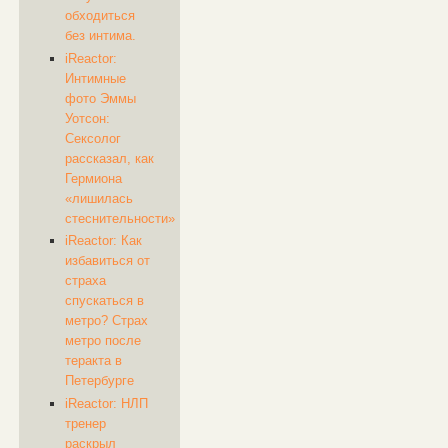
обходиться
без интима.
iReactor:
Интимные
фото Эммы
Уотсон:
Сексолог
рассказал, как
Гермиона
«лишилась
стеснительности»
iReactor: Как
избавиться от
страха
спускаться в
метро? Страх
метро после
теракта в
Петербурге
iReactor: НЛП
тренер
раскрыл