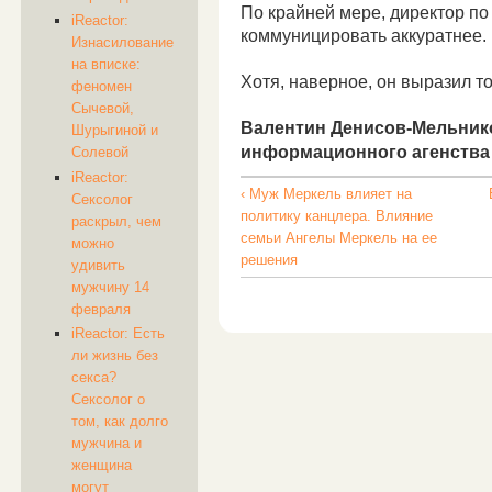
По крайней мере, директор п
iReactor:
коммуницировать аккуратнее.
Изнасилование
на вписке:
Хотя, наверное, он выразил то
феномен
Сычевой,
Валентин Денисов-Мельнико
Шурыгиной и
информационного агенства 
Солевой
iReactor:
‹ Муж Меркель влияет на
Сексолог
политику канцлера. Влияние
раскрыл, чем
семьи Ангелы Меркель на ее
можно
решения
удивить
мужчину 14
февраля
iReactor: Есть
ли жизнь без
секса?
Сексолог о
том, как долго
мужчина и
женщина
могут