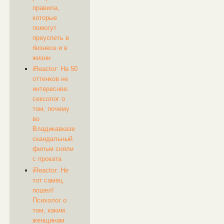
правила,
которые
помогут
преуспеть в
бизнесе и в
жизни
iReactor: На 50
оттенков не
интереснее:
сексолог о
том, почему
во
Владикавказе
скандальный
фильм сняли
с проката
iReactor: Не
тот самец
пошел!
Психолог о
том, каким
женщинам