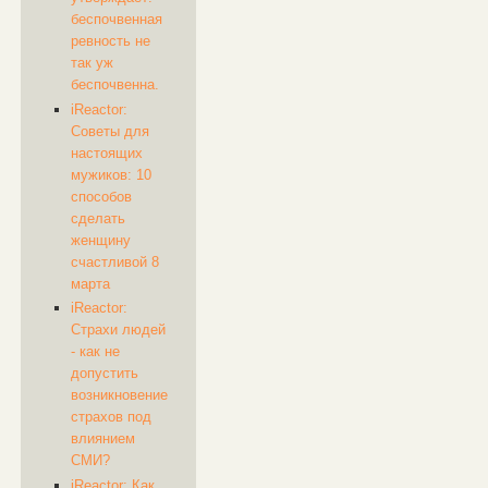
беспочвенная
ревность не
так уж
беспочвенна.
iReactor:
Советы для
настоящих
мужиков: 10
способов
сделать
женщину
счастливой 8
марта
iReactor:
Страхи людей
- как не
допустить
возникновение
страхов под
влиянием
СМИ?
iReactor: ​Как