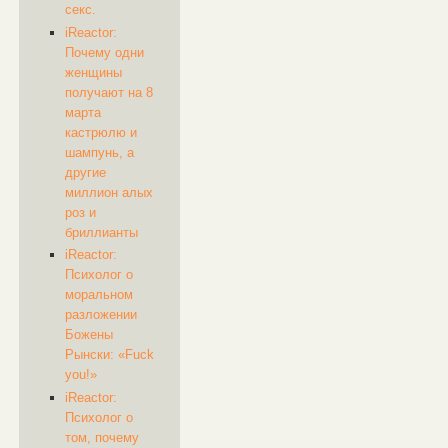
секс.
iReactor:
Почему одни
женщины
получают на 8
марта
кастрюлю и
шампунь, а
другие
миллион алых
роз и
бриллианты
iReactor:
Психолог о
моральном
разложении
Божены
Рынски: «Fuck
you!»
iReactor:
Психолог о
том, почему