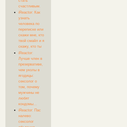
стать
счастливым.
​iReactor: Как
узнать
человека по
переписке или
скажи мне, кто
твой смайл и я
скажу, кто ты
​iReactor:
Лучше член в
презервативе,
чем уколы в
ягодицы:
сексолог о
том, почему
мужчины не
любят
кондомы...
​iReactor: Пас
налево:
сексолог