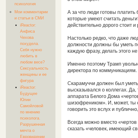
психология
А за что люди готовы платить
Мои комментарии
и статьи в СМИ
которые умеют считать деньги?
действительно дорого стоит и 
iReactor:
Анфиса
Чехова
Настолько редко, что даже люд
похудела.
должности должны бы уметь п
Себя нужно
каждую фразу, делать этого не
любить в
любом весе?
Именно поэтому Трамп увольн
Сексуальность
директора по коммуникациям.
женщины и ее
фигура
Скарамуччи должен был уметь г
iReactor:
высказывался о коллегах. Да,
Будущее
аппарата Белого Дома «черт
Юлии
шизофреником». И, может, ты ст
Самойловой
говорить это вслух и публично
по мнению
психолога.
Всегда можно вместо «черто
Разрушенная
сказать «человек, имеющий св
мечта о
Евровидении