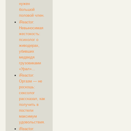
нужен
большой
половой член.
iReactor:
Невыносимая
жестокость:
психолог о
живодерах,
убивших
медведя
грузовиками
«Урал»...
iReactor:
Оргазм — не
роскошь:
сексолог
рассказал, как
получить в
постели
максимум
удовольствия.
iReactor: