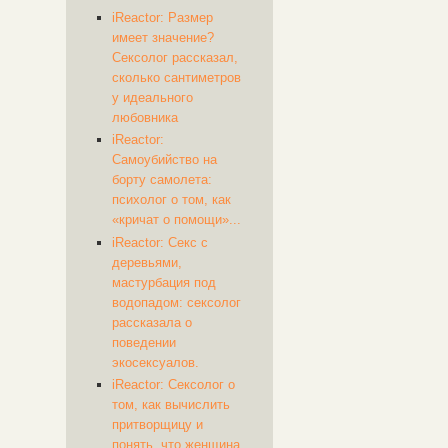
iReactor: Размер
имеет значение?
Сексолог рассказал,
сколько сантиметров
у идеального
любовника
iReactor:
Самоубийство на
борту самолета:
психолог о том, как
«кричат о помощи»...
iReactor: Секс с
деревьями,
мастурбация под
водопадом: сексолог
рассказала о
поведении
экосексуалов.
iReactor: Сексолог о
том, как вычислить
притворщицу и
понять, что женщина