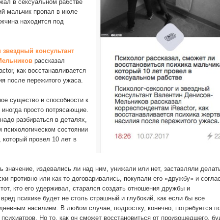
ржал в сексуальном рабстве
ий мальчик пропал в июле
ужчина находится под
и звездный консультант
Мельников
рассказал
ctor, как восстанавливается
ия после пережитого ужаса.
ое существо и способности к
 иногда просто потрясающие.
надо разбираться в деталях,
ом психологическом состоянии
 который провел 10 лет в
.
ь значение, издевались ли над ним, унижали или нет, заставляли делать
ки противно или как-то договаривались, покупали его «дружбу» и согла
 тот, кто его удерживал, старался создать отношения дружбы и
вред психике будет не столь страшный и глубокий, как если бы все
невным насилием. В любом случае, подростку, конечно, потребуется 
 психиатров. Но то, как он сможет восстановиться от произошедшего, бу