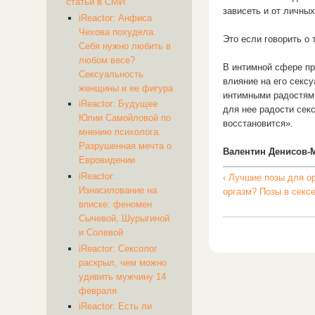
статьи в СМИ
зависеть и от личных
iReactor: Анфиса
Чехова похудела.
Это если говорить о 
Себя нужно любить в
любом весе?
В интимной сфере пр
Сексуальность
влияние на его сексу
женщины и ее фигура
интимными радостями
iReactor: Будущее
для нее радости секс
Юлии Самойловой по
восстановится».
мнению психолога.
Разрушенная мечта о
Валентин Денисов-М
Евровидении
iReactor:
‹ Лучшие позы для о
Изнасилование на
оргазм? Позы в сексе
вписке: феномен
Сычевой, Шурыгиной
и Солевой
iReactor: Сексолог
раскрыл, чем можно
удивить мужчину 14
февраля
iReactor: Есть ли