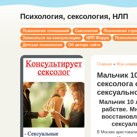
Психология, сексология, НЛП
Психология отношений
Сексология
Психология стр
Записаться на консультацию
НЛП Форум
Психологи
Детская психология
Об авторе сайта
Главная
»
Мои комме
Мальчик 10
сексолога
сексуально
Мальчик 10 
рабстве. М
восстановл
сексуал
В Москве арестовали