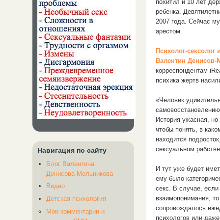
похитил и 10 лет де
ребенка. Девятилетн
2007 года. Сейчас м
арестом.
Психолог-сексолог 
Валентин Денисов-
корреспондентам iRea
психика жертв насил
«Человек удивительн
самовосстановлению
История ужасная, но 
чтобы понять, в как
находится подросток,
сексуальном рабстве
Навигация по сайту
Блог Валентина
И тут уже будет имет
Денисова-Мельникова
ему было категоричес
Видео
секс. В случае, если
взаимопонимания, то 
Детская психология
сопровождалось ежед
Мои комментарии и
психологов или даже