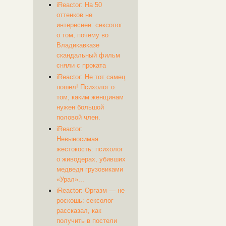
iReactor: На 50
оттенков не
интереснее: сексолог
о том, почему во
Владикавказе
скандальный фильм
сняли с проката
iReactor: Не тот самец
пошел! Психолог о
том, каким женщинам
нужен большой
половой член.
iReactor:
Невыносимая
жестокость: психолог
о живодерах, убивших
медведя грузовиками
«Урал»...
iReactor: Оргазм — не
роскошь: сексолог
рассказал, как
получить в постели