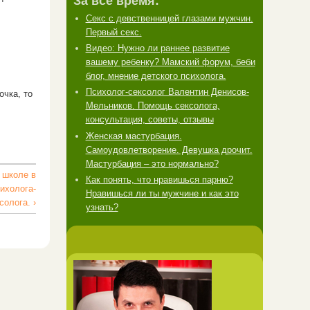
За все время:
Секс с девственницей глазами мужчин.
Первый секс.
Видео: Нужно ли раннее развитие
вашему ребенку? Мамский форум, беби
блог, мнение детского психолога.
Психолог-сексолог Валентин Денисов-
очка, то
Мельников. Помощь сексолога,
консультация, советы, отзывы
Женская мастурбация.
Самоудовлетворение. Девушка дрочит.
Мастурбация – это нормально?
 школе в
Как понять, что нравишься парню?
ихолога-
Нравишься ли ты мужчине и как это
солога. ›
узнать?