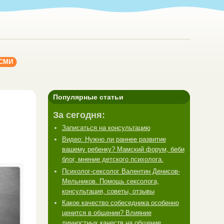
 СМИ
Популярные статьи
За сегодня:
Записаться на консультацию
Видео: Нужно ли раннее развитие
вашему ребенку? Мамский форум, беби
блог, мнение детского психолога.
Психолог-сексолог Валентин Денисов-
Мельников. Помощь сексолога,
консультация, советы, отзывы
Какое качество собеседника особенно
ценится в общении? Влияние
личностных качеств на общение.