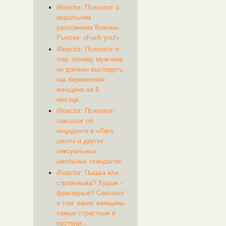
iReactor: Психолог о
моральном
разложении Божены
Рынски: «Fuck you!»
iReactor: Психолог о
том, почему мужчина
не должен выглядеть,
как беременная
женщина на 9
месяце...
iReactor: Психолог-
сексолог об
инциденте в «Лиге
школ» и других
сексуальных
школьных скандалах.
iReactor: Пышка или
стройняшка? Худые -
фригидные? Сексолог
о том, какие женщины
самые страстные в
постели...