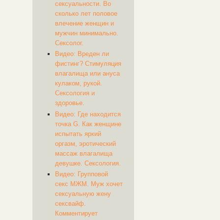
сексуальности. Во
сколько лет половое
влечение женщин и
мужчин минимально.
Сексолог.
Видео: Вреден ли
фистинг? Стимуляция
влагалища или ануса
кулаком, рукой.
Сексология и
здоровье.
Видео: Где находится
точка G. Как женщине
испытать яркий
оргазм, эротический
массаж влагалища
девушке. Сексология.
Видео: Групповой
секс МЖМ. Муж хочет
сексуальную жену
сексвайф.
Комментирует