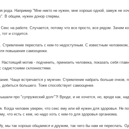
ия рода. Например "Мне никто не нужен, мне хорошо одной, замуж не хоч
к". В общем, нужен донор спермы.
Секс на работе. Случается, потому что все просто, все рядом. Зачем ко
, тот и сгодится.
ф. Стремление переспать с кем-то недоступным. С известным человеком,
Для повышения самооценки.
я. Настоящий мотив - подчинить, принизить человека, показать себя глав
 садистскими склонностями.
ование. Чаще встречается у мужчин. Стремление набрать больше очков, п
, добиться большего. Тоже способствует самооценке.
Слышали про "супружеский долг"?! Вроде, и не хочется, но, вроде как, над
я. Когда человек уверен, что секс ему или ей нужен для здоровья. Не п
ому, что есть с кем, но надо хоть с кем-то для здоровья организма.
 Ну, мы так хорошо общаемся и дружим, так чего бы нам не переспать. 