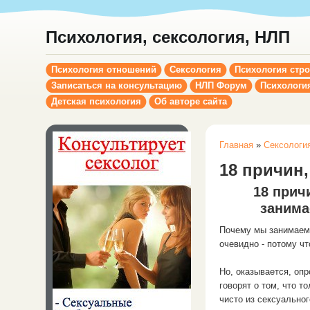
Психология, сексология, НЛП
Психология отношений
Сексология
Психология стр
Записаться на консультацию
НЛП Форум
Психологи
Детская психология
Об авторе сайта
Главная
»
Сексологи
18 причин
18 прич
занима
Почему мы занимаемс
очевидно - потому чт
Но, оказывается, опр
говорят о том, что 
чисто из сексуально