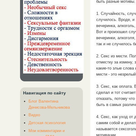
быть разные мотивы.
1. Случайность, случ
случилось. Вроде, и 
вечеринка, алкоголь, 
Вот и произошел слу
вечеринки, алкоголя,
так и не случилось б
2. Секс из мести. По
отместку за измену, 
какие-то злые слова и
мести - это незрелы
3. Секс, как оплата.
сделал и тот считает
Навигация по сайту
отказать, потому что
Блог Валентина
быть в самых различ
Денисова-Мельникова
Видео
4. Секс, как уход от
самим собой и делать
Детская психология
называется сексогол
Мои комментарии и
мотивации.