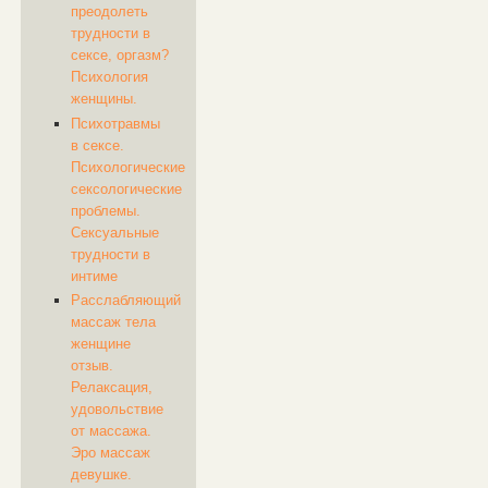
преодолеть
трудности в
сексе, оргазм?
Психология
женщины.
Психотравмы
в сексе.
Психологические
сексологические
проблемы.
Сексуальные
трудности в
интиме
Расслабляющий
массаж тела
женщине
отзыв.
Релаксация,
удовольствие
от массажа.
Эро массаж
девушке.