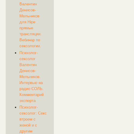
Валентин
Денисов-
Мельников
для Hipe
прямые
трансляции.
Вебинар по
сексологии.
Психолог-
сексолог
Валентин
Денисов-
Мельников.
Интервью на
радио СОЛЬ.
Комментарий
эксперта
Психолог-
сексолог: Секс
втроем с
женой и с
другим