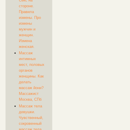
Секс на
стороне.
Правила
измены. Про
измены
мужчин и
женщин.
Измена
женская.
Массаж
интимных
мест, половых
органов
женщины. Как
делать
массаж йони?
Массажист
Москва, СПб
Массаж тела
девушки.
Чувственный,
сокровенный
массаж тела.