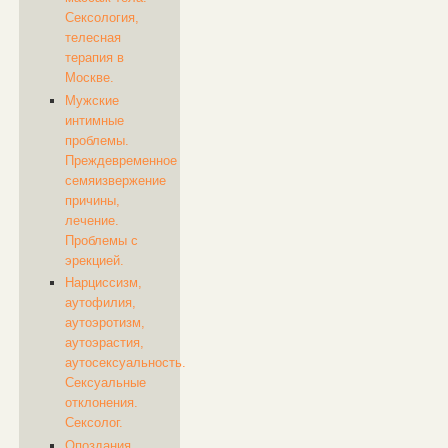
Сексология,
телесная
терапия в
Москве.
Мужские
интимные
проблемы.
Преждевременное
семяизвержение
причины,
лечение.
Проблемы с
эрекцией.
Нарциссизм,
аутофилия,
аутоэротизм,
аутоэрастия,
аутосексуальность.
Сексуальные
отклонения.
Сексолог.
Опоздания,