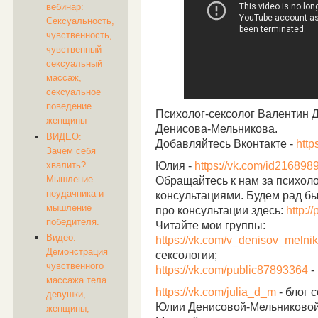
вебинар:
Сексуальность,
чувственность,
чувственный
сексуальный
массаж,
сексуальное
поведение
Психолог-сексолог Валентин 
женщины
Денисова-Мельникова.
ВИДЕО:
Добавляйтесь Вконтакте -
http
Зачем себя
Юлия -
https://vk.com/id216898
хвалить?
Мышление
Обращайтесь к нам за психол
неудачника и
консультациями. Будем рад б
мышление
про консультации здесь:
http:/
победителя.
Читайте мои группы:
Видео:
https://vk.com/v_denisov_melni
Демонстрация
сексологии;
чувственного
https://vk.com/public87893364
-
массажа тела
https://vk.com/julia_d_m
- блог 
девушки,
Юлии Денисовой-Мельниково
женщины,