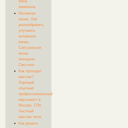
жена
изменила.
Интимная
жизнь. Как
разнообразить,
улучшить
интимную
жизнь.
Сексуальная
жизнь
женщины.
Сексолог.
Как проходит
массаж?
Хороший
опытный
профессиональный
массажист в
Москве, СПб.
Частный
массаж тела.
Как решить