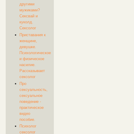
другими
мужиками?
Сексвай и
куколд.
Сексолог
Приставания к
женщине,
девушке.
Психологическое
и физическое
насилие.
Рассказывает
сексолог
Про
сексуальность,
сексуальное
поведение -
практическое
видео
пособие.
Психолог
сексолог