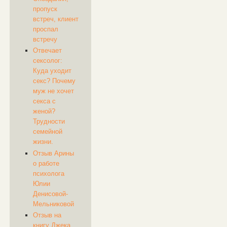
пропуск
встреч, клиент
проспал
встречу
Отвечает
сексолог:
Куда уходит
секс? Почему
муж не хочет
секса с
женой?
Трудности
семейной
жизни.
Отзыв Арины
о работе
психолога
Юлии
Денисовой-
Мельниковой
Отзыв на
книгу Джека