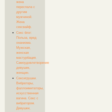
жена
переспала с
другим
мужчиной.
Жена
сексвайф.
Секс блог:
Польза, вред
онанизма.
Мужская,
женская
мастурбация.
Самоудовлетворение
девушек,
женщин.
Сексигрушки.
Вибраторы,
фаллоимитаторы,
искусственная
вагина. Секс с
вибратором.
Девушки,