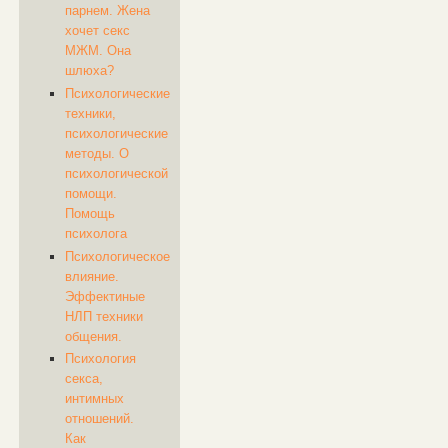
парнем. Жена
хочет секс
МЖМ. Она
шлюха?
Психологические
техники,
психологические
методы. О
психологической
помощи.
Помощь
психолога
Психологическое
влияние.
Эффектиные
НЛП техники
общения.
Психология
секса,
интимных
отношений.
Как