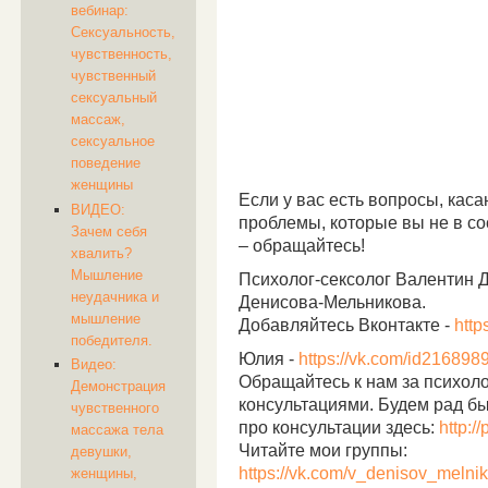
вебинар:
Сексуальность,
чувственность,
чувственный
сексуальный
массаж,
сексуальное
поведение
женщины
Если у вас есть вопросы, кас
ВИДЕО:
проблемы, которые вы не в с
Зачем себя
– обращайтесь!
хвалить?
Мышление
Психолог-сексолог Валентин 
неудачника и
Денисова-Мельникова.
мышление
Добавляйтесь Вконтакте -
http
победителя.
Юлия -
https://vk.com/id216898
Видео:
Обращайтесь к нам за психол
Демонстрация
консультациями. Будем рад б
чувственного
про консультации здесь:
http:/
массажа тела
Читайте мои группы:
девушки,
https://vk.com/v_denisov_melni
женщины,