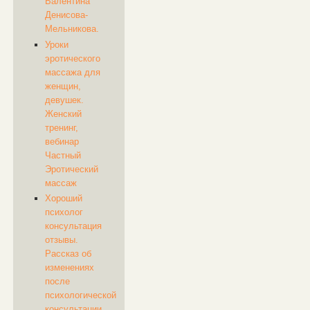
Валентина
Денисова-
Мельникова.
Уроки
эротического
массажа для
женщин,
девушек.
Женский
тренинг,
вебинар
Частный
Эротический
массаж
Хороший
психолог
консультация
отзывы.
Рассказ об
изменениях
после
психологической
консультации