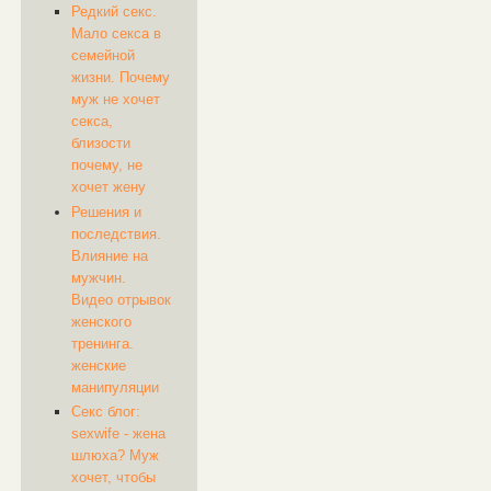
Редкий секс.
Мало секса в
семейной
жизни. Почему
муж не хочет
секса,
близости
почему, не
хочет жену
Решения и
последствия.
Влияние на
мужчин.
Видео отрывок
женского
тренинга.
женские
манипуляции
Секс блог:
sexwife - жена
шлюха? Муж
хочет, чтобы