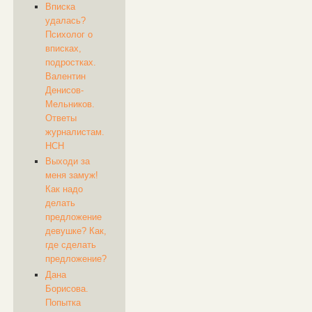
Вписка
удалась?
Психолог о
вписках,
подростках.
Валентин
Денисов-
Мельников.
Ответы
журналистам.
НСН
Выходи за
меня замуж!
Как надо
делать
предложение
девушке? Как,
где сделать
предложение?
Дана
Борисова.
Попытка