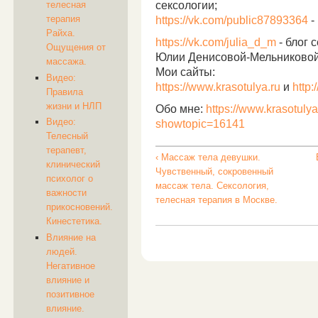
сексологии;
телесная
терапия
https://vk.com/public87893364
-
Райха.
https://vk.com/julia_d_m
- блог 
Ощущения от
Юлии Денисовой-Мельниково
массажа.
Мои сайты:
Видео:
https://www.krasotulya.ru
и
http:
Правила
жизни и НЛП
Обо мне:
https://www.krasotulya
Видео:
showtopic=16141
Телесный
терапевт,
‹ Массаж тела девушки.
клинический
Чувственный, сокровенный
психолог о
массаж тела. Сексология,
важности
телесная терапия в Москве.
прикосновений.
Кинестетика.
Влияние на
людей.
Негативное
влияние и
позитивное
влияние.