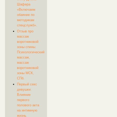
Шафера
«Включаем
обаяние по
методикам
спецслужб».
Отзыв про
массаж
воротниковой
зоны спины.
Психологический
массаж,
массаж
воротниковой
зоны МСК,
СПб.
Первый секс
девушки.
Влияние
первого
полового акта
на интимную
жизнь