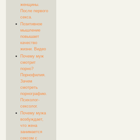
женщины.
После первого
секса.
Позитивное
мышление
повышает
качество
жизни. Видео
Почему муж
смотрит
порно?
Порнофилия.
Зачем
смотреть
порнографию.
Психолог-
сексолог.
Почему мужа
возбуждает,
что жена
занимается
сексом с