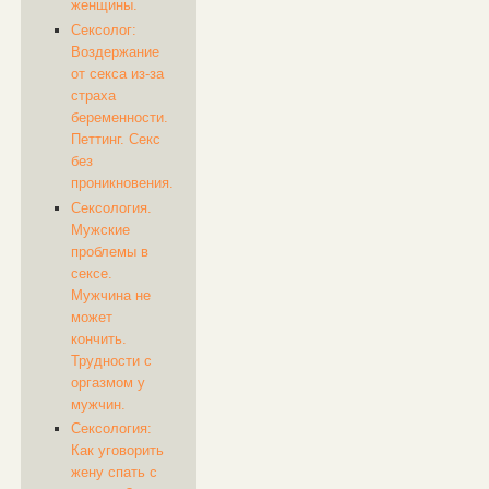
женщины.
Сексолог:
Воздержание
от секса из-за
страха
беременности.
Петтинг. Секс
без
проникновения.
Сексология.
Мужские
проблемы в
сексе.
Мужчина не
может
кончить.
Трудности с
оргазмом у
мужчин.
Сексология:
Как уговорить
жену спать с