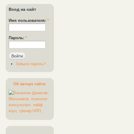
Вход на сайт
Имя пользователя:
*
Пароль:
*
Забыли пароль?
Об авторе сайта: