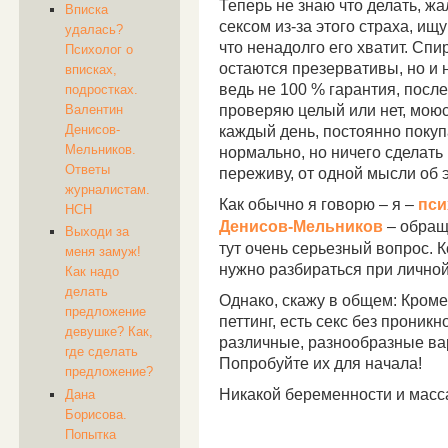
Теперь не знаю что делать, жа
Вписка
сексом из-за этого страха, ищ
удалась?
что ненадолго его хватит. Спи
Психолог о
остаются презервативы, но и 
вписках,
ведь не 100 % гарантия, после
подростках.
проверяю целый или нет, моюс
Валентин
Денисов-
каждый день, постоянно покуп
Мельников.
нормально, но ничего сделать 
Ответы
переживу, от одной мысли об 
журналистам.
Как обычно я говорю – я –
пси
НСН
Денисов-Мельников
– обращ
Выходи за
тут очень серьезный вопрос. 
меня замуж!
нужно разбираться при личной
Как надо
делать
Однако, скажу в общем: Кроме
предложение
петтинг, есть секс без проник
девушке? Как,
различные, разнообразные ва
где сделать
Попробуйте их для начала!
предложение?
Никакой беременности и масс
Дана
Борисова.
Попытка