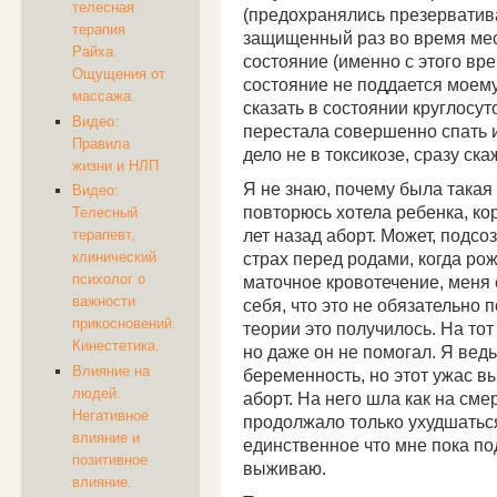
телесная
(предохранялись презерватива
терапия
защищенный раз во время мес
Райха.
состояние (именно с этого вре
Ощущения от
состояние не поддается моем
массажа.
сказать в состоянии круглосут
Видео:
перестала совершенно спать и
Правила
дело не в токсикозе, сразу скаж
жизни и НЛП
Я не знаю, почему была такая 
Видео:
повторюсь хотела ребенка, ко
Телесный
лет назад аборт. Может, подсо
терапевт,
клинический
страх перед родами, когда ро
психолог о
маточное кровотечение, меня 
важности
себя, что это не обязательно 
прикосновений.
теории это получилось. На то
Кинестетика.
но даже он не помогал. Я вед
Влияние на
беременность, но этот ужас в
людей.
аборт. На него шла как на сме
Негативное
продолжало только ухудшаться
влияние и
единственное что мне пока под
позитивное
выживаю.
влияние.