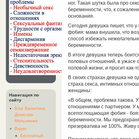
ног. Такая шутка была про сек
беременности, что, к сожален
основания.
Сегодня девушка пишет, что у
фобия: мама внушила, что во
способ избежать нежелательн
беременности.
В итоге девушка теперь боится
половых отношений, в ужасе 
половой жизни, и просит как-т
В своих страхах девушка не о
страха секса, интимных отнош
женщины:
Навигация по
«В общем, проблема такова. 
сайту
отношениями с партнером. У 
Блог Валентина
всепоглощающая фобия - боя
Денисова-
беременности. Мы предохраня
Мельникова
презерватива не 100%. Живу 
Видео
Бесплатный