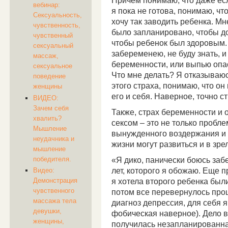
Причем понимаю, что даже есл
вебинар:
я пока не готова, понимаю, чт
Сексуальность,
хочу так заводить ребенка. Мн
чувственность,
было запланировано, чтобы до
чувственный
чтобы ребенок был здоровым. 
сексуальный
забеременею, не буду знать, и
массаж,
беременности, или выпью опа
сексуальное
Что мне делать? Я отказываюсь
поведение
этого страха, понимаю, что он
женщины
его и себя. Наверное, точно с
ВИДЕО:
Зачем себя
Также, страх беременности и 
хвалить?
сексом – это не только пробл
Мышление
вынужденного воздержания и 
неудачника и
жизни могут развиться и в зре
мышление
победителя.
«Я дико, панически боюсь заб
лет, которого я обожаю. Еще 
Видео:
Демонстрация
я хотела второго ребенка был
чувственного
потом все перевернулось пр
массажа тела
диагноз депрессия, для себя 
девушки,
фобическая наверное). Дело в 
женщины,
получилась незапланированн