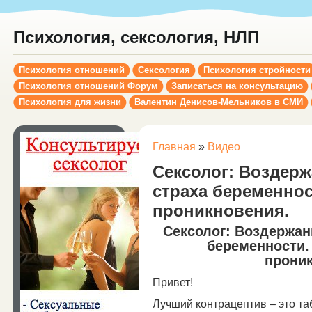
Психология, сексология, НЛП
Психология отношений
Сексология
Психология стройности
Психология отношений Форум
Записаться на консультацию
Психология для жизни
Валентин Денисов-Мельников в СМИ
Главная
»
Видео
Сексолог: Воздержа
страха беременност
проникновения.
Сексолог: Воздержани
беременности. 
проник
Привет!
Лучший контрацептив – это та