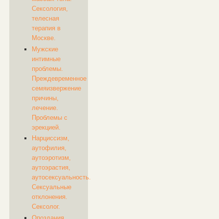
Сексология,
телесная
терапия в
Москве.
Мужские
интимные
проблемы.
Преждевременное
семяизвержение
причины,
лечение.
Проблемы с
эрекцией.
Нарциссизм,
аутофилия,
аутоэротизм,
аутоэрастия,
аутосексуальность.
Сексуальные
отклонения.
Сексолог.
Опоздания,